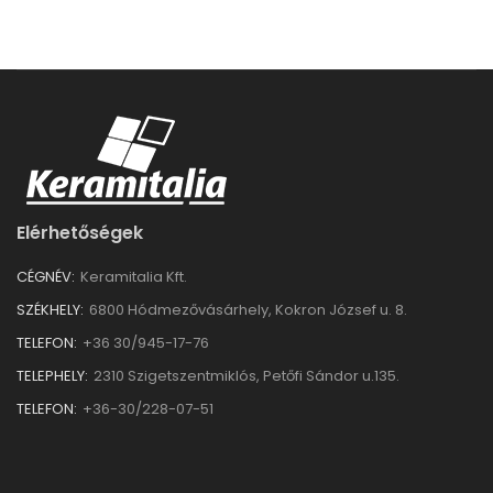
Elérhetőségek
CÉGNÉV:
Keramitalia Kft.
SZÉKHELY:
6800 Hódmezővásárhely, Kokron József u. 8.
TELEFON:
+36 30/945-17-76
TELEPHELY:
2310 Szigetszentmiklós, Petőfi Sándor u.135.
TELEFON:
+36-30/228-07-51