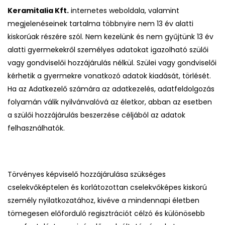
Keramitalia
Kft.
internetes weboldala, valamint
megjelenéseinek tartalma többnyire nem 13 év alatti
kiskorúak részére szól. Nem kezelünk és nem gyűjtünk 13 év
alatti gyermekekről személyes adatokat igazolható szülői
vagy gondviselői hozzájárulás nélkül. Szülei vagy gondviselői
kérhetik a gyermekre vonatkozó adatok kiadását, törlését.
Ha az Adatkezelő számára az adatkezelés, adatfeldolgozás
folyamán válik nyilvánvalóvá az életkor, abban az esetben
a szülői hozzájárulás beszerzése céljából az adatok
felhasználhatók.
Törvényes képviselő hozzájárulása szükséges
cselekvőképtelen és korlátozottan cselekvőképes kiskorú
személy nyilatkozatához, kivéve a mindennapi életben
tömegesen előforduló regisztrációt célzó és különösebb