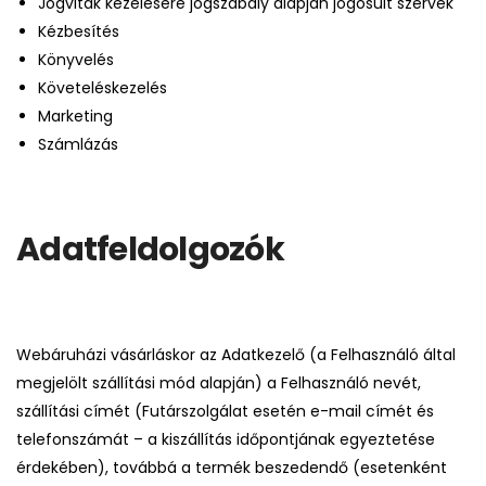
Jogviták kezelésére jogszabály alapján jogosult szervek
Kézbesítés
Könyvelés
Követeléskezelés
Marketing
Számlázás
Adatfeldolgozók
Webáruházi vásárláskor az Adatkezelő (a Felhasználó által
megjelölt szállítási mód alapján) a Felhasználó nevét,
szállítási címét (Futárszolgálat esetén e-mail címét és
telefonszámát – a kiszállítás időpontjának egyeztetése
érdekében), továbbá a termék beszedendő (esetenként