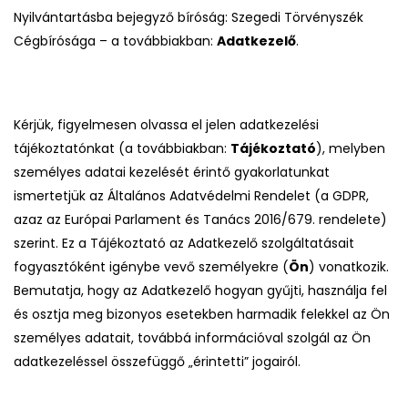
Nyilvántartásba bejegyző bíróság: Szegedi Törvényszék
Cégbírósága – a továbbiakban:
Adatkezelő
.
Kérjük, figyelmesen olvassa el jelen adatkezelési
tájékoztatónkat (a továbbiakban:
Tájékoztató
), melyben
személyes adatai kezelését érintő gyakorlatunkat
ismertetjük az Általános Adatvédelmi Rendelet (a GDPR,
azaz az Európai Parlament és Tanács 2016/679. rendelete)
szerint. Ez a Tájékoztató az Adatkezelő szolgáltatásait
fogyasztóként igénybe vevő személyekre (
Ön
) vonatkozik.
Bemutatja, hogy az Adatkezelő hogyan gyűjti, használja fel
és osztja meg bizonyos esetekben harmadik felekkel az Ön
személyes adatait, továbbá információval szolgál az Ön
adatkezeléssel összefüggő „érintetti” jogairól.