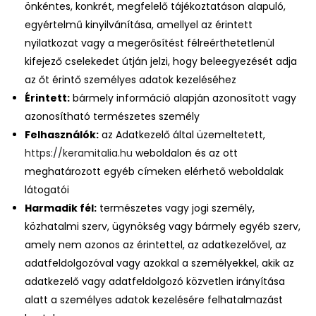
önkéntes, konkrét, megfelelő tájékoztatáson alapuló,
egyértelmű kinyilvánítása, amellyel az érintett
nyilatkozat vagy a megerősítést félreérthetetlenül
kifejező cselekedet útján jelzi, hogy beleegyezését adja
az őt érintő személyes adatok kezeléséhez
Érintett:
bármely információ alapján azonosított vagy
azonosítható természetes személy
Felhasználók:
az Adatkezelő által üzemeltetett,
https://keramitalia.hu
weboldalon és az ott
meghatározott egyéb címeken elérhető weboldalak
látogatói
Harmadik fél:
természetes vagy jogi személy,
közhatalmi szerv, ügynökség vagy bármely egyéb szerv,
amely nem azonos az érintettel, az adatkezelővel, az
adatfeldolgozóval vagy azokkal a személyekkel, akik az
adatkezelő vagy adatfeldolgozó közvetlen irányítása
alatt a személyes adatok kezelésére felhatalmazást