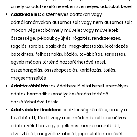
amely az adatkezelő nevében személyes adatokat kezel
Adatkezelés:
a személyes adatokon vagy
adatállományokon automatizált vagy nem automatizált
módon végzett bármely művelet vagy műveletek
összessége, például: gyűjtés, rögzítés, rendszerezés,
tagolás, tárolás, átalakítás, megváltoztatás, lekérdezés,
betekintés, felhasználás, közlés, továbbítás, terjesztés,
egyéb módon történő hozzáférhetővé tétel,
összehangolás, összekapcsolás, korlátozás, törlés,
megsemmisítés
Adattovábbítás:
az Adatkezelő által kezelt személyes
adatok harmadik személyek számára történő
hozzáférhetővé tétele
Adatvédelmi incidens:
a biztonság sérülése, amely a
továbbított, tárolt vagy más módon kezelt személyes
adatok véletlen vagy jogellenes megsemmisítését,
elvesztését, megváltoztatását, jogosulatlan közlését