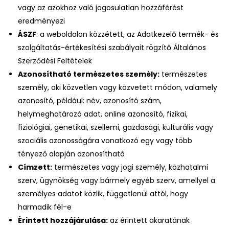
vagy az azokhoz való jogosulatlan hozzáférést
eredményezi
ÁSZF
: a weboldalon közzétett, az Adatkezelő termék- és
szolgáltatás-értékesítési szabályait rögzítő Általános
Szerződési Feltételek
Azonosítható természetes személy:
természetes
személy, aki közvetlen vagy közvetett módon, valamely
azonosító, például: név, azonosító szám,
helymeghatározó adat, online azonosító, fizikai,
fiziológiai, genetikai, szellemi, gazdasági, kulturális vagy
szociális azonosságára vonatkozó egy vagy több
tényező alapján azonosítható
Címzett:
természetes vagy jogi személy, közhatalmi
szerv, ügynökség vagy bármely egyéb szerv, amellyel a
személyes adatot közlik, függetlenül attól, hogy
harmadik fél-e
Érintett hozzájárulása:
az érintett akaratának