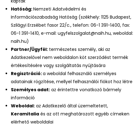
kaptak
Hatóság:
Nemzeti Adatvédelmi és
Információszabadság Hatóság (székhely: 1125 Budapest,
Szilágyi Erzsébet fasor 22/c., telefon: 06-1 391-1400, fax:
06-1 391-1410, e-mail: ugyfelszolgalat@naih.hu, weboldal:
naih.hu)
Partner/Ügyfél:
természetes személy, aki az
Adatkezelővel nem weboldalon köt szerződést termék
értékesítésére vagy szolgáltatás nyújtására
Regisztráció:
a weboldal felhasználó személyes
adatainak rögzítése, mellyel felhasználói fiókot hoz létre
Személyes adat:
az érintettre vonatkozó bármely
információ
Weboldal:
az Adatkezelő által üzemeltetett,
Keramitalia
és az ott meghatározott egyéb címeken
elérhető weboldalai