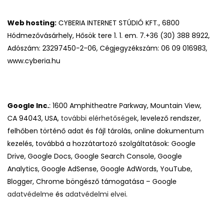
Web hosting:
CYBERIA INTERNET STÚDIÓ KFT., 6800
Hódmezővásárhely, Hősök tere 1. 1. em. 7.+36 (30) 388 8922,
Adószám: 23297450-2-06, Cégjegyzékszám: 06 09 016983,
www.cyberia.hu
Google Inc.
: 1600 Amphitheatre Parkway, Mountain View,
CA 94043, USA,
további elérhetőségek
, levelező rendszer,
felhőben történő adat és fájl tárolás, online dokumentum
kezelés, továbbá a hozzátartozó szolgáltatások: Google
Drive, Google Docs, Google Search Console, Google
Analytics, Google AdSense, Google AdWords, YouTube,
Blogger, Chrome böngésző támogatása – Google
adatvédelme
és
adatvédelmi elvei
.