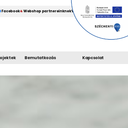
Facebook
Webshop partnereinknek
Valorecsempe.hu
rojektek
Bemutatkozás
Kapcsolat