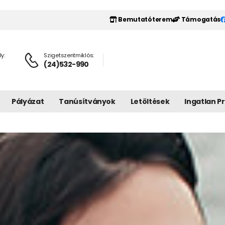
Bemutatóterem
Támogatás
y:
Szigetszentmiklós:
(24)532-990
Pályázat
Tanúsítványok
Letöltések
Ingatlan P