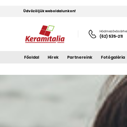
Üdvözöljük weboldalunkon!
Hódmezővásárhel
(62) 535-211
Főoldal
Hírek
Partnereink
Fotógaléria